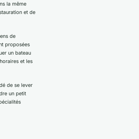
dans la même
tauration et de
yens de
ent proposées
uer un bateau
oraires et les
ndé de se lever
dre un petit
écialités