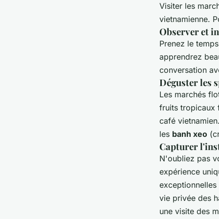
Visiter les marc
vietnamienne. Po
Observer et in
Prenez le temps 
apprendrez beauc
conversation ave
Déguster les s
Les marchés flo
fruits tropicaux
café vietnamien
les
banh xeo
(c
Capturer l'ins
N'oubliez pas v
expérience uniq
exceptionnelles
vie privée des h
une visite des m