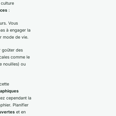
 culture
uces
:
eurs. Vous
pas à engager la
ur mode de vie.
r goûter des
locales comme le
 nouilles) ou
cette
raphiques
tez cependant la
hier. Planifier
uvertes
et en