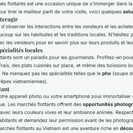
hés flottants est une occasion unique de s'immerger dans la
ur tirer le meilleur parti de votre visite, voici quelques
ast
teragir
d'observer les interactions entre les vendeurs et les achet
oup sur les habitudes et les traditions locales. N'hésitez 
c les vendeurs pour en savoir plus sur leurs produits et le
pécialités locales
ttants sont un paradis pour les gourmands. Profitez-en pou
 frais, des plats cuisinés sur place, et même des boissons 
. Ne manquez pas les spécialités telles que le
pho
(soupe de
rêpes vietnamiennes).
tant
otre appareil photo ou votre smartphone pour immortaliser 
ue. Les marchés flottants offrent des
opportunités photog
 avec leurs couleurs vives et leur ambiance animée. Respec
abitants et demandez leur permission avant de les photograp
archés flottants au Vietnam est une aventure riche en
déco