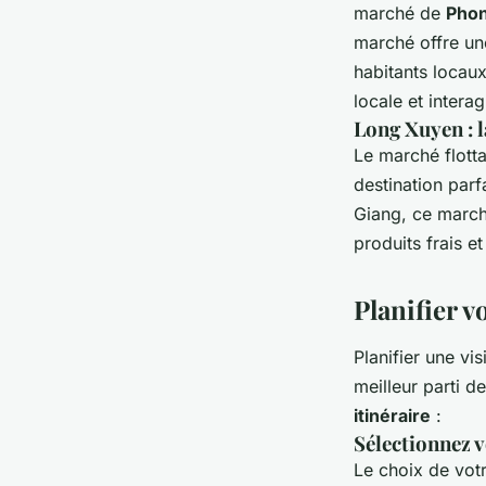
marché de
Phon
marché offre un
habitants locaux
locale et interag
Long Xuyen : l
Le marché flott
destination parf
Giang, ce marché
produits frais e
Planifier v
Planifier une vi
meilleur parti d
itinéraire
:
Sélectionnez v
Le choix de votr