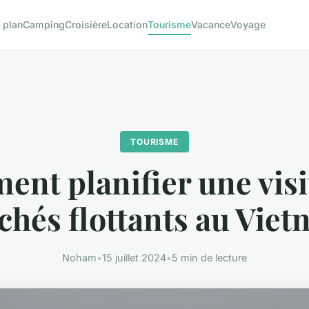
 plan
Camping
Croisière
Location
Tourisme
Vacance
Voyage
TOURISME
nt planifier une visi
hés flottants au Vie
Noham
•
15 juillet 2024
•
5 min de lecture