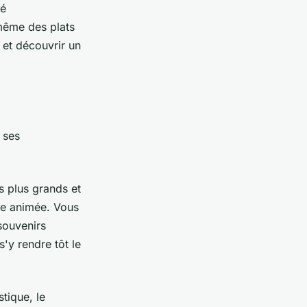
té
 même des plats
 et découvrir un
 ses
s plus grands et
nce animée. Vous
souvenirs
s'y rendre tôt le
tique, le