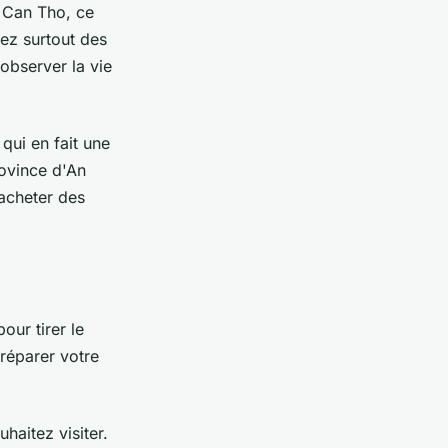
e Can Tho, ce
ez surtout des
 observer la vie
qui en fait une
rovince d'An
 acheter des
our tirer le
préparer votre
haitez visiter.