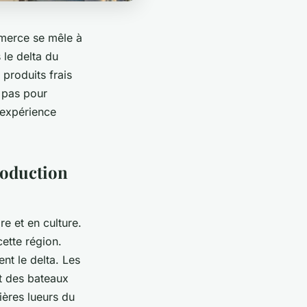
mmerce se mêle à
 le delta du
 produits frais
 pas pour
 expérience
roduction
re et en culture.
ette région.
nt le delta. Les
t des bateaux
ères lueurs du